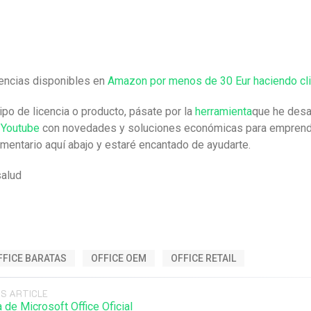
cencias disponibles en
Amazon por menos de 30 Eur haciendo cli
tipo de licencia o producto, pásate por la
herramienta
que he desa
 Youtube
con novedades y soluciones económicas para emprende
mentario aquí abajo y estaré encantado de ayudarte.
salud
FFICE BARATAS
OFFICE OEM
OFFICE RETAIL
S ARTICLE
a de Microsoft Office Oficial