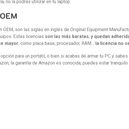
a, no la podrás utilizar en tu laptop.
s OEM
on OEM, son las siglas en inglés de Original Equipment Manufact
uipos. Estas licencias
son las más baratas
,
y quedan adherida
te mayor
, como placa base, procesador, RAM…
la licencia no s
 opción para un portátil, o bien si acabas de armar tu PC y sabes
azon, la garantía de Amazon es conocida, puedes estar tranquil