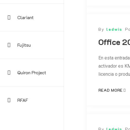
Clariant
By
ledwis
P
Office 2
Fujitsu
En esta entrada
activador es KM
Quiron Project
licencia o prod
READ MORE
RFAF
By
ledwis
P