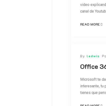
video explicand
canal de Youtu
READ MORE
By
ledwis
P
Office 3
Microsoft te da
interesante, tu
tienes que pensa
READ MORE